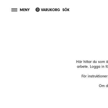
MENY
VARUKORG
SÖK
0
Här hittar du som ä
arbete. Logga in för
För instruktione
Om du